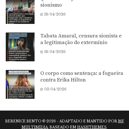
sionismo
18/04/2026
Tabata Amaral, censura sionista e
a legitimação do extermínio
18/04/2026
O corpo como sentença: a fogueira
contra Erika Hilton
03/04/2026
BERENICE BENTO © 2026 - ADAPTADO E MANTIDO POR
MF
MULTIMÍDIA
, BASEADO EM
HASHTHEMES
.