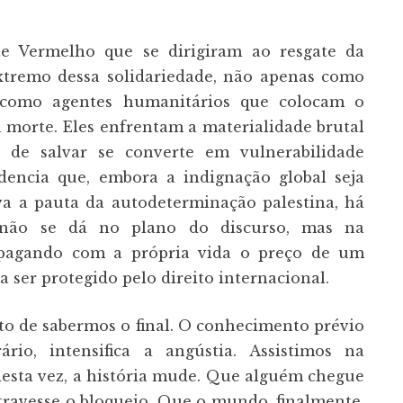
te Vermelho que se dirigiram ao resgate da
xtremo dessa solidariedade, não apenas como
s como agentes humanitários que colocam o
a morte. Eles enfrentam a materialidade brutal
 de salvar se converte em vulnerabilidade
idencia que, embora a indignação global seja
a a pauta da autodeterminação palestina, há
e não se dá no plano do discurso, mas na
, pagando com a própria vida o preço de um
 ser protegido pelo direito internacional.
to de sabermos o final. O conhecimento prévio
rio, intensifica a angústia. Assistimos na
desta vez, a história mude. Que alguém chegue
ravesse o bloqueio. Que o mundo, finalmente,