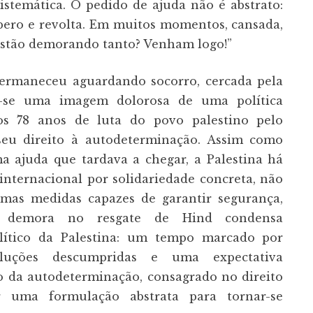
istemática. O pedido de ajuda não é abstrato:
spero e revolta. Em muitos momentos, cansada,
 estão demorando tanto? Venham logo!”
ermaneceu aguardando socorro, cercada pela
am-se uma imagem dolorosa de uma política
 os 78 anos de luta do povo palestino pelo
seu direito à autodeterminação. Assim como
a ajuda que tardava a chegar, a Palestina há
nternacional por solidariedade concreta, não
 mas medidas capazes de garantir segurança,
A demora no resgate de Hind condensa
lítico da Palestina: um tempo marcado por
soluções descumpridas e uma expectativa
io da autodeterminação, consagrado no direito
er uma formulação abstrata para tornar-se