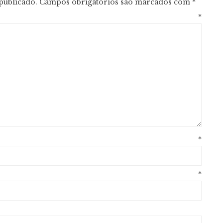
publicado.
Campos obrigatórios são marcados com
*
entário
*
ome
*
mail
*