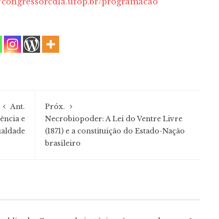
//congressorcdla.ufop.br/programacao
Ant.
Próx.
ência e
Necrobiopoder: A Lei do Ventre Livre
ualdade
(1871) e a constituição do Estado-Nação
brasileiro