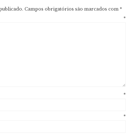
publicado.
Campos obrigatórios são marcados com
*
entário
*
ome
*
mail
*