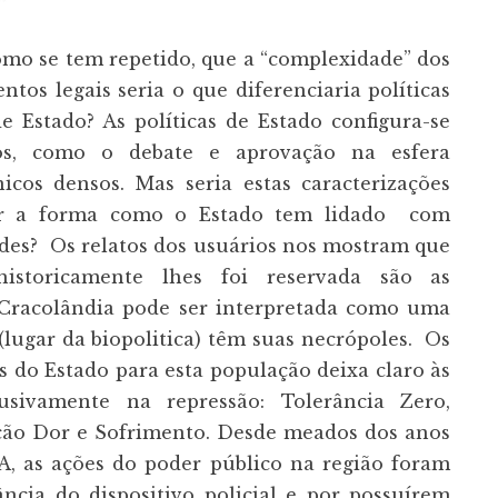
como se tem repetido, que a “complexidade” dos
tos legais seria o que diferenciaria políticas
e Estado? As políticas de Estado configura-se
os, como o debate e aprovação na esfera
nicos densos. Mas seria estas caracterizações
der a forma como o Estado tem lidado com
des? Os relatos dos usuários nos mostram que
historicamente lhes foi reservada são as
a Cracolândia pode ser interpretada como uma
 (lugar da biopolitica) têm suas necrópoles. Os
 do Estado para esta população deixa claro às
usivamente na repressão: Tolerância Zero,
ão Dor e Sofrimento. Desde meados dos anos
A, as ações do poder público na região foram
cia do dispositivo policial e por possuírem