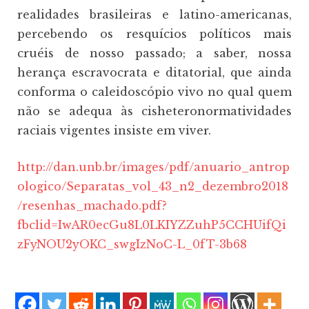
realidades brasileiras e latino-americanas,
percebendo os resquícios políticos mais
cruéis de nosso passado; a saber, nossa
herança escravocrata e ditatorial, que ainda
conforma o caleidoscópio vivo no qual quem
não se adequa às cisheteronormatividades
raciais vigentes insiste em viver.
http://dan.unb.br/images/pdf/anuario_antrop
ologico/Separatas_vol_43_n2_dezembro2018
/resenhas_machado.pdf?
fbclid=IwAR0ecGu8L0LKIYZZuhP5CCHUifQi
zFyNOU2yOKC_swgIzNoC-L_0fT-3b68